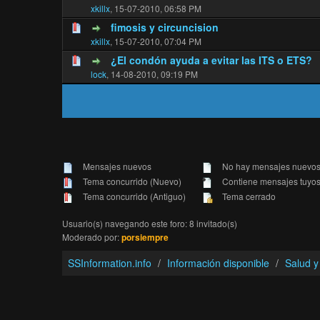
4 voto(s) - Media 4.25 de 
1
2
3
4
5
xkillx
,
15-07-2010, 06:58 PM
fimosis y circuncision
10 voto(s) - Media 3.5 de 
1
2
3
4
5
xkillx
,
15-07-2010, 07:04 PM
¿El condón ayuda a evitar las ITS o ETS?
4 voto(s) - Media 3 de 5
1
2
3
4
5
lock
,
14-08-2010, 09:19 PM
Mensajes nuevos
No hay mensajes nuevo
Tema concurrido (Nuevo)
Contiene mensajes tuyo
Tema concurrido (Antiguo)
Tema cerrado
Usuario(s) navegando este foro: 8 invitado(s)
Moderado por:
porsiempre
SSInformation.info
Información disponible
Salud y