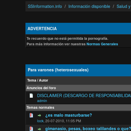
SSInformation.info
Información disponible
Salud y
ADVERTENCIA
Te recuerdo que no está permitida la pornografía.
Para más información ver nuestras
Normas Generales
Para varones (heterosexuales)
Tema
/
Autor
Anuncios del foro
DISCLAIMER (DESCARGO DE RESPONSABILIDA
admin
Temas normales
¿es malo masturbarse?
3 voto(s) - Media 5 de 
1
2
3
4
5
lock
,
20-07-2010, 11:05 PM
gimanasio, pesas, boxeo talilandes o que