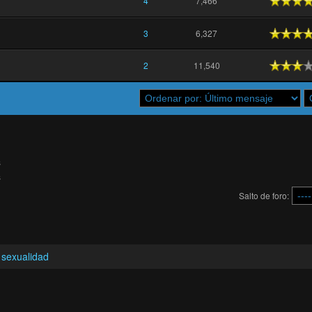
5
4
7,466
5
3
6,327
2
11,540
s
s
Salto de foro:
 sexualidad