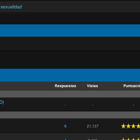
 sexualidad
Respuestas
Vistas
Puntuaci
D)
-
-
-
5
6
21,137
?