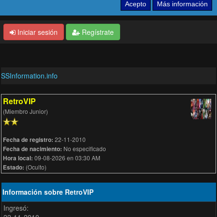
Iniciar sesión
Regístrate
SSInformation.info
RetroVIP
(Miembro Junior)
22-11-2010
Fecha de registro:
No especificado
Fecha de nacimiento:
09-08-2026 en 03:30 AM
Hora local:
(Oculto)
Estado:
Información sobre RetroVIP
Ingresó: