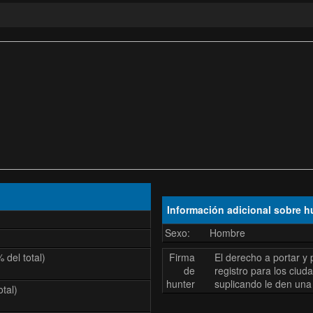
Información adicional sobre h
Sexo:
Hombre
 del total)
Firma
El derecho a portar y 
de
registro para los ciu
hunter
suplicando le den una 
otal)