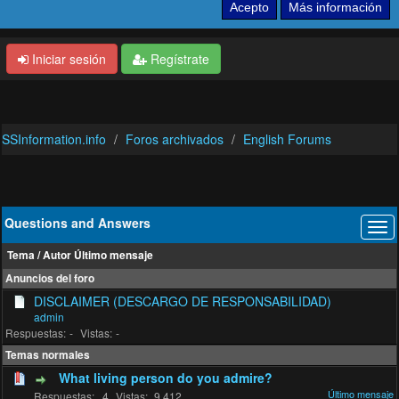
Iniciar sesión
Regístrate
SSInformation.info
Foros archivados
English Forums
Questions and Answers
Tema
/
Autor
Último mensaje
Anuncios del foro
DISCLAIMER (DESCARGO DE RESPONSABILIDAD)
admin
-
-
Temas normales
What living person do you admire?
4
9,412