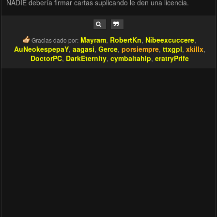
NADIE debería firmar cartas suplicando le den una licencia.
Mayram
,
RobertKn
,
Nibeexcuccere
,
Gracias dado por:
AuNeokespepaY
,
aagasi
,
Gerce
,
porsiempre
,
ttxgpl
,
xkillx
,
DoctorPC
,
DarkEternity
,
cymbaltahlp
,
eratryPrife