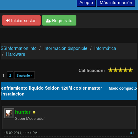
Iniciar sesión
Regístrate
SSInformation.info
Información disponible
Informática
Hardware
Calificación:
2
Siguiente »
1
enfriamiento liquido Seidon 120M cooler master
Modo compacto
instalacion
hunter
Super Moderador
15-02-2014, 11:44 PM
#1